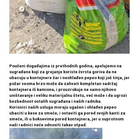
Poučeni događajima iz prethodnih godina, apelujemo na
sugrađane koji za grejanje koriste čvrsta goriva da ne
ubacuju u kontejnere žar i neohlađen pepeo koji još tinja, jer
požar veoma brzo može da zahvati kompletan sadržaj
kontejnera ili kamiona, i prouzrokuje ne samo njihovo
uništavanje i veliku materijalnu štetu, već može i da ugrozi
bezbednost ostalih sugrađana i naših radnika.
Кorisnici naših usluga moraju ugašen i ohlađen pepeo
ubaciti u kese za smeće, i ostaviti ga pored svojih kanti za
smeće, ili u boksevima pored kontejnera, jer u suprotnom
naši radnici neće odnositi takav otpad.