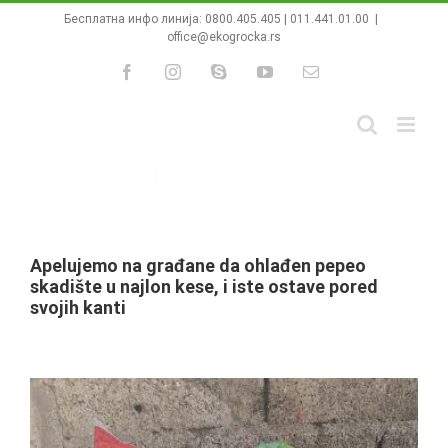
Skip
Бесплатна инфо линија:
0800.405.405
|
011.441.01.00
|
to
office@ekogrocka.rs
content
Facebook
Instagram
Skype
YouTube
Email
Apelujemo na građane da ohlađen pepeo
skadište u najlon kese, i iste ostave pored
svojih kanti
View
Larger
Image