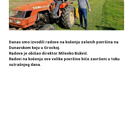
Danas smo izvodili radove na košenju zelenih površina na
Dunavskom keju u Grockoj.
Radove je obišao direktor Milenko Bukvić.
Radovi na košenju ove velike površine biće završeni u toku
sutrašnjeg dana.