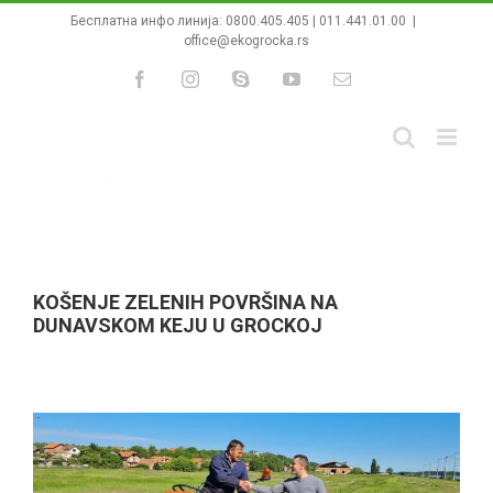
Skip
Бесплатна инфо линија:
0800.405.405
|
011.441.01.00
|
to
office@ekogrocka.rs
content
Facebook
Instagram
Skype
YouTube
Email
KOŠENJE ZELENIH POVRŠINA NA
DUNAVSKOM KEJU U GROCKOJ
View
Larger
Image