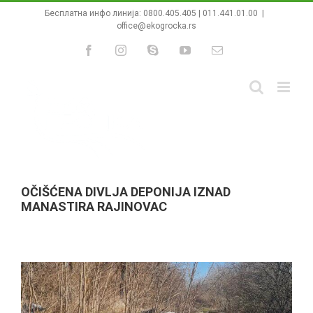
Skip
Бесплатна инфо линија:
0800.405.405
|
011.441.01.00
|
to
office@ekogrocka.rs
content
Facebook
Instagram
Skype
YouTube
Email
OČIŠĆENA DIVLJA DEPONIJA IZNAD
MANASTIRA RAJINOVAC
View
Larger
Image