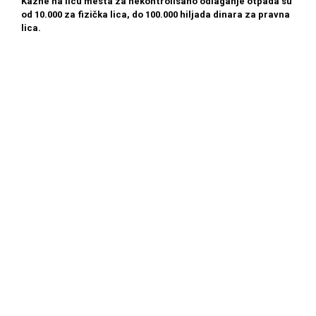
Kazne na licu mesta za nekontrolisano odlaganje otpada su
od 10.000 za fizička lica, do 100.000 hiljada dinara za pravna
lica.