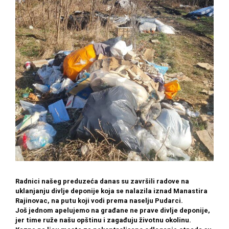
Radnici našeg preduzeća danas su završili radove na
uklanjanju divlje deponije koja se nalazila iznad Manastira
Rajinovac, na putu koji vodi prema naselju Pudarci.
Još jednom apelujemo na građane ne prave divlje deponije,
jer time ruže našu opštinu i zagađuju životnu okolinu.