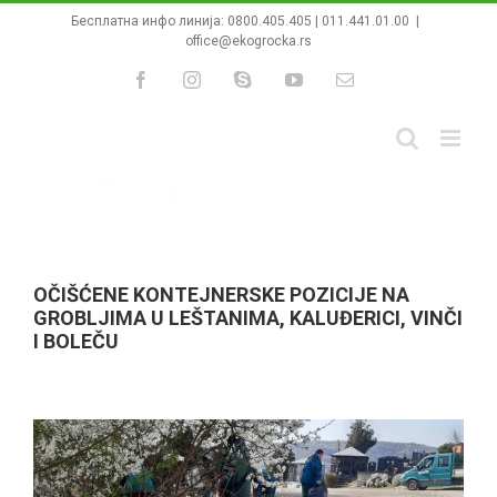
Skip
Бесплатна инфо линија:
0800.405.405
|
011.441.01.00
|
to
office@ekogrocka.rs
content
Facebook
Instagram
Skype
YouTube
Email
OČIŠĆENE KONTEJNERSKE POZICIJE NA
GROBLJIMA U LEŠTANIMA, KALUĐERICI, VINČI
I BOLEČU
View
Larger
Image