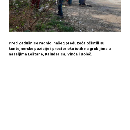
Pred Zadušnice radnici našeg preduzeća očistili su
kontejnerske pozicije i prostor oko istih na grobljima u
naseljima Leštane, Kaluđerica, Vinča i Boleč.