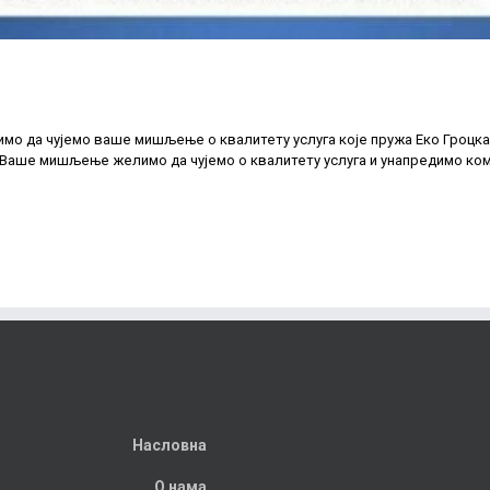
о да чујемо ваше мишљење о квалитету услуга које пружа Еко Гроцка д
 Ваше мишљење желимо да чујемо о квалитету услуга и унапредимо ком
Насловна
О нама