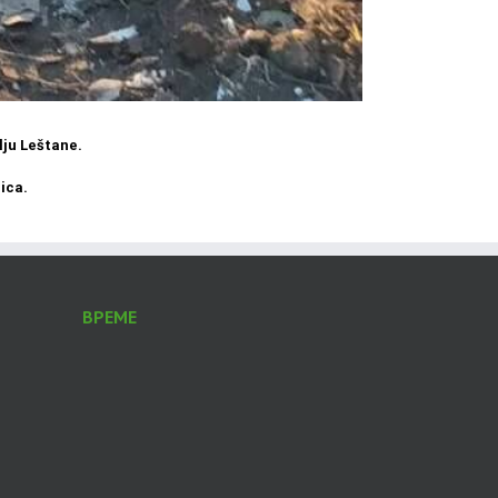
lju Leštane.
ica.
ВРЕМЕ