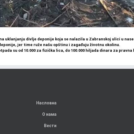
 uklanjanju divlje deponije koja se nalazila u Zabranskoj ulici u nase
ponije, jer time ruže našu opštinu i zagađuju životnu okolinu.
ada su od 10.000 za fizička lica, do 100.000 hiljada dinara za pravna l
Насловна
О нама
Вести