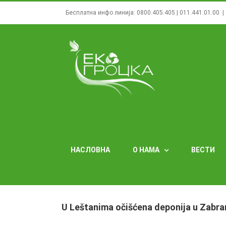
Skip
Бесплатна инфо линија:
0800.405.405
|
011.441.01.00
|
to
content
НАСЛОВНА
О НАМА
ВЕСТИ
U Leštanima očišćena deponija u Zabran