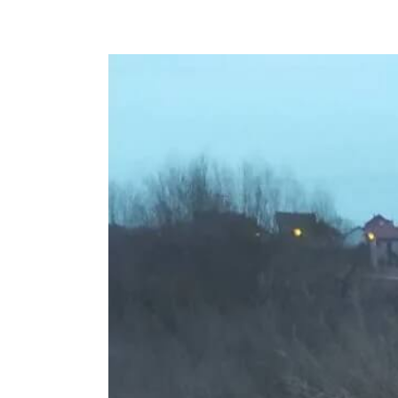
View
Larger
Image