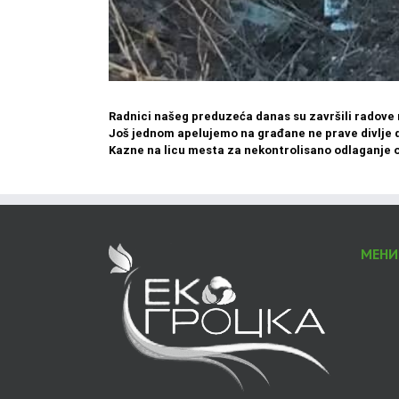
Radnici našeg preduzeća danas su završili radove na
Još jednom apelujemo na građane ne prave divlje de
Kazne na licu mesta za nekontrolisano odlaganje otp
МЕНИ