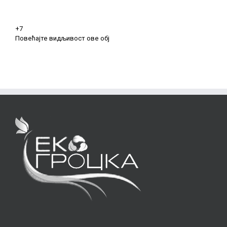
+7
Повећајте видљивост ове обј