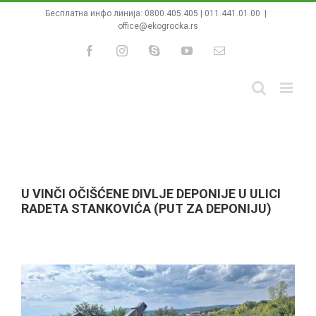
Skip
Бесплатна инфо линија:
0800.405.405
|
011.441.01.00
|
to
office@ekogrocka.rs
content
Facebook
Instagram
Skype
YouTube
Email
U VINČI OČIŠĆENE DIVLJE DEPONIJE U ULICI
RADETA STANKOVIĆA (PUT ZA DEPONIJU)
View
Larger
Image