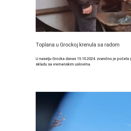
Toplana u Grockoj krenula sa radom
U naselju Grocka danas 15.10.2024. zvanično je počela g
skladu sa vremenskim uslovima.