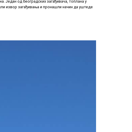
. Један од београдских загађивача, топлана у
шили извор загађивања и пронашли начин да уштеде