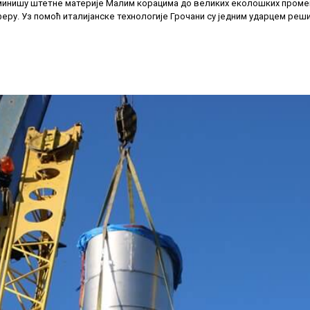
иминишу штетне материје Малим корацима до великих еколошких промена
феру. Уз помоћ италијанске технологије Грочани су једним ударцем ре