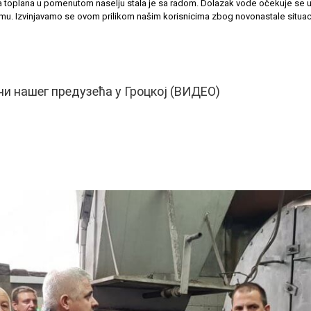
a toplana u pomenutom naselju stala je sa radom. Dolazak vode očekuje se
temu. Izvinjavamo se ovom prilikom našim korisnicima zbog novonastale situac
ни нашег предузећа у Гроцкој (ВИДЕО)