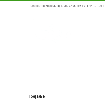
Skip
Бесплатна инфо линија:
0800.405.405
|
011.441.01.00
|
to
content
НАСЛОВНА
О НАМА
ВЕСТИ
Грејање