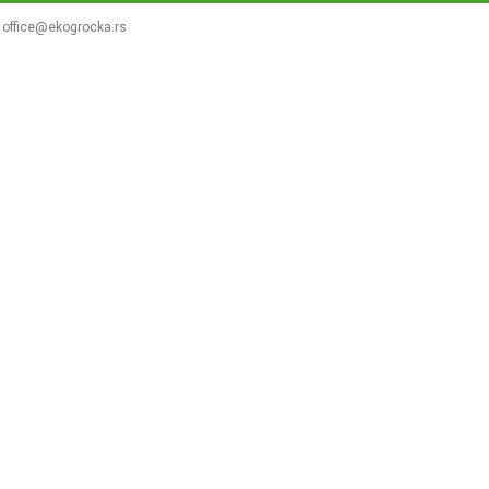
office@ekogrocka.rs
ПРИЈАВИТЕ ПРОБЛЕМ
ЧИСТОЋА
ТОПЛИФИК