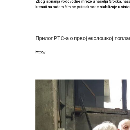
Zbog ispiranja vodovodne mreže u naselju Grocka, naš
krenuti sa radom čim se pritisak vode stabilizuje u sis
Прилог РТС-а о првој еколошкој топла
http://