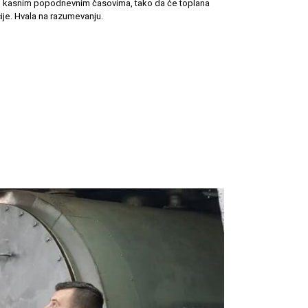
 u kasnim popodnevnim časovima, tako da će toplana
ije. Hvala na razumevanju.