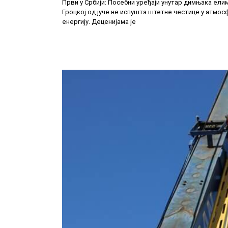
Први у Србији: Посебни уређаји унутар димњака ел
Гроцкој од јуче не испушта штетне честице у атмос
енергију. Деценијама је